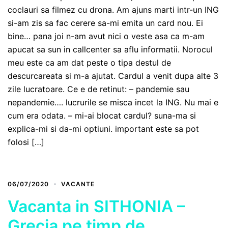
coclauri sa filmez cu drona. Am ajuns marti intr-un ING
si-am zis sa fac cerere sa-mi emita un card nou. Ei
bine… pana joi n-am avut nici o veste asa ca m-am
apucat sa sun in callcenter sa aflu informatii. Norocul
meu este ca am dat peste o tipa destul de
descurcareata si m-a ajutat. Cardul a venit dupa alte 3
zile lucratoare. Ce e de retinut: – pandemie sau
nepandemie…. lucrurile se misca incet la ING. Nu mai e
cum era odata. – mi-ai blocat cardul? suna-ma si
explica-mi si da-mi optiuni. important este sa pot
folosi […]
06/07/2020
VACANTE
Vacanta in SITHONIA –
Grecia pe timp de