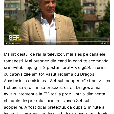
Ma uit destul de rar la televizor, mai ales pe canalele
romanesti. Mai butonez din cand in cand telecomanda
si inevitabil ajung la 2 posturi: protv & digi24. In urma
cu cateva zile am tot vazut reclama cu Dragos
Anastasiu la emisiunea “Sef sub acoperire” si-am zis ca
trebuie sa vad. Tin sa precizez ca dl. Dragos a mai
avut o interventie la TV, tot la protv, intr-o dimineata…
chipurile despre rolul lui in emisiunea Sef sub
acoperire. A fost doar pretextul, ca dupa 2 minute a
inceput sa vorbeasca despre turism, despre pandemie,