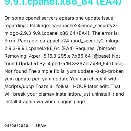
9.9.1.cpanel.x86_64 (EA4)
On some cpanel servers apears one update issue
regarding : Package: ea-apache24-mod_security2-
mlogc-2.9.3-9.9.1.cpanel.x86_64 (EA4). The error is:
Error: Package: ea-apache24-mod_security2-mlogc-
2.9.3-9.9.1.cpanel.x86_64 (EA4) Requires: /bin/perl
Removing: 4:perl-5.16.3-295.el7.x86_64 (@base) Not
found Updated By: 4:perl-5.16.3-297.el7.x86_64 (base)
Not found The simple fix is: yum update –skip-broken
yum update perl yum update You can check it with:
/scripts/upcp That’s all folks! 1 HOUR later edit: That
will break your clamav installation. just uninstall it and
install it again via whm plugins page.
04/08/2020
SPAM