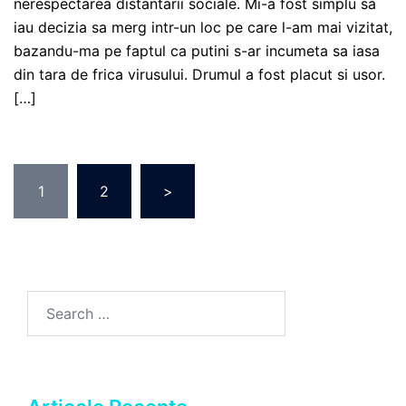
nerespectarea distantarii sociale. Mi-a fost simplu sa
iau decizia sa merg intr-un loc pe care l-am mai vizitat,
bazandu-ma pe faptul ca putini s-ar incumeta sa iasa
din tara de frica virusului. Drumul a fost placut si usor.
[…]
Posts
1
2
>
pagination
Search
for: