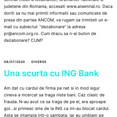
judetene din Romania, accesati www.aisemnal.ro. Daca
doriti sa nu mai primiti informatii sau comunicate de
presa din partea ANCOM, va rugam sa trimiteti un e-
mail cu subiectul: “dezabonare” la adresa
pr@ancom.org.ro. Cum dracu sa n-ai buton de
dezabonare? CUM?
08/07/2020
DIVERSE
Una scurta cu ING Bank
Am dat cu cardul de firma pe net si in mod sigur
cineva a incercat sa traga niste bani. Caz clasic de
frauda. N-au avut ce sa traga de pe el, era aproape
gol…si primesc sms de la ING ca mi-au blocat cardul.
Asta se intampla intr-o sambata, iar eu umblam pe