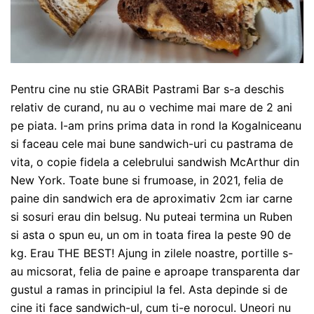
Pentru cine nu stie GRABit Pastrami Bar s-a deschis
relativ de curand, nu au o vechime mai mare de 2 ani
pe piata. I-am prins prima data in rond la Kogalniceanu
si faceau cele mai bune sandwich-uri cu pastrama de
vita, o copie fidela a celebrului sandwish McArthur din
New York. Toate bune si frumoase, in 2021, felia de
paine din sandwich era de aproximativ 2cm iar carne
si sosuri erau din belsug. Nu puteai termina un Ruben
si asta o spun eu, un om in toata firea la peste 90 de
kg. Erau THE BEST! Ajung in zilele noastre, portille s-
au micsorat, felia de paine e aproape transparenta dar
gustul a ramas in principiul la fel. Asta depinde si de
cine iti face sandwich-ul, cum ti-e norocul. Uneori nu