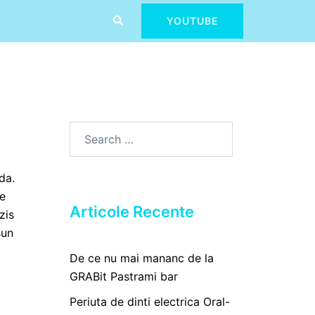
Search
YOUTUBE
Search
for:
da.
se
Articole Recente
zis
sun
De ce nu mai mananc de la
GRABit Pastrami bar
Periuta de dinti electrica Oral-