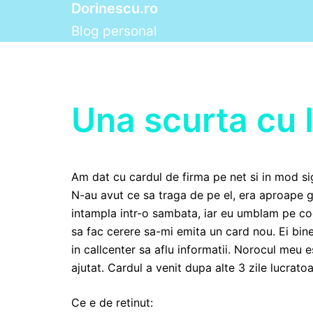
Dorinescu.ro
Skip
to
Blog personal
content
Una scurta cu
Am dat cu cardul de firma pe net si in mod sig
N-au avut ce sa traga de pe el, era aproape 
intampla intr-o sambata, iar eu umblam pe coc
sa fac cerere sa-mi emita un card nou. Ei bi
in callcenter sa aflu informatii. Norocul meu
ajutat. Cardul a venit dupa alte 3 zile lucratoa
Ce e de retinut: