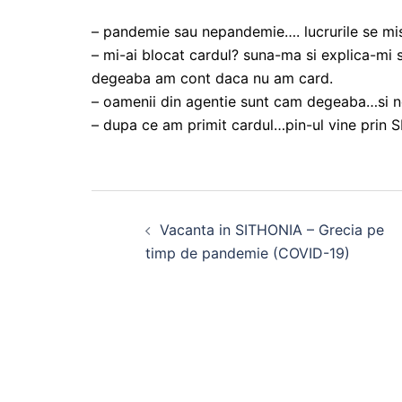
– pandemie sau nepandemie…. lucrurile se mis
– mi-ai blocat cardul? suna-ma si explica-mi si
degeaba am cont daca nu am card.
– oamenii din agentie sunt cam degeaba…si nep
– dupa ce am primit cardul…pin-ul vine prin 
Post
Vacanta in SITHONIA – Grecia pe
navigation
timp de pandemie (COVID-19)