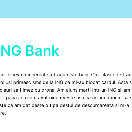
 ING Bank
ur cineva a incercat sa traga niste bani. Caz clasic de frau
gol…si primesc sms de la ING ca mi-au blocat cardul. Asta 
lauri sa filmez cu drona. Am ajuns marti intr-un ING si-am 
ne… pana joi n-am avut nici o veste asa ca m-am apucat sa 
 este ca am dat peste o tipa destul de descurcareata si m-a
re.