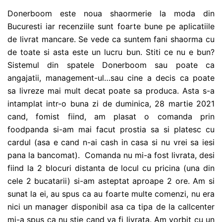
Donerboom este noua shaormerie la moda din
Bucuresti iar recenziile sunt foarte bune pe aplicatiile
de livrat mancare. Se vede ca suntem fani shaorma cu
de toate si asta este un lucru bun. Stiti ce nu e bun?
Sistemul din spatele Donerboom sau poate ca
angajatii, management-ul…sau cine a decis ca poate
sa livreze mai mult decat poate sa produca. Asta s-a
intamplat intr-o buna zi de duminica, 28 martie 2021
cand, fomist fiind, am plasat o comanda prin
foodpanda si-am mai facut prostia sa si platesc cu
cardul (asa e cand n-ai cash in casa si nu vrei sa iesi
pana la bancomat). Comanda nu mi-a fost livrata, desi
fiind la 2 blocuri distanta de locul cu pricina (una din
cele 2 bucatarii) si-am asteptat aproape 2 ore. Am si
sunat la ei, au spus ca au foarte multe comenzi, nu era
nici un manager disponibil asa ca tipa de la callcenter
mi-a spus ca nu stie cand va fi livrata. Am vorbit cu un