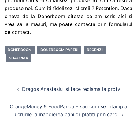
promotii sau vrei sa lansezi produse noi sau sa testezi
produse noi. Cum iti fidelizezi clientii ? Retention. Daca
cineva de la Donerboom citeste ce am scris aici si
vrea sa ia masuri, ma poate contacta prin formularul
de contact.
DONERBOOM
DONERBOOM PARERI
RECENZII
SHAORMA
Post
Dragos Anastasiu isi face reclama la protv
navigation
OrangeMoney & FoodPanda – sau cum se intampla
lucrurile la inapoierea banilor platiti prin card.