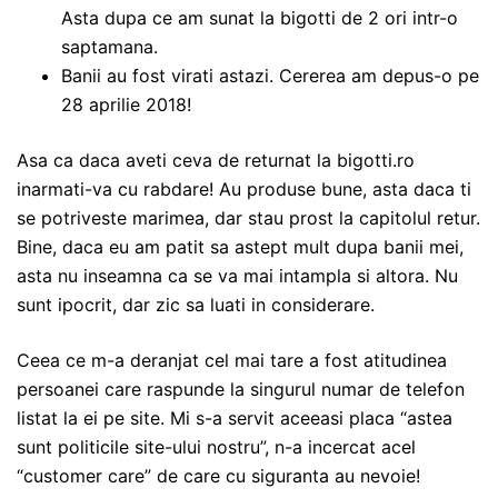
Asta dupa ce am sunat la bigotti de 2 ori intr-o
saptamana.
Banii au fost virati astazi. Cererea am depus-o pe
28 aprilie 2018!
Asa ca daca aveti ceva de returnat la bigotti.ro
inarmati-va cu rabdare! Au produse bune, asta daca ti
se potriveste marimea, dar stau prost la capitolul retur.
Bine, daca eu am patit sa astept mult dupa banii mei,
asta nu inseamna ca se va mai intampla si altora. Nu
sunt ipocrit, dar zic sa luati in considerare.
Ceea ce m-a deranjat cel mai tare a fost atitudinea
persoanei care raspunde la singurul numar de telefon
listat la ei pe site. Mi s-a servit aceeasi placa “astea
sunt politicile site-ului nostru”, n-a incercat acel
“customer care” de care cu siguranta au nevoie!