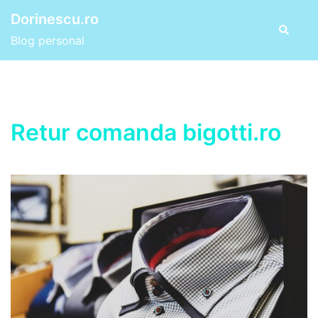
Skip
Dorinescu.ro
to
Search
Blog personal
content
Retur comanda bigotti.ro